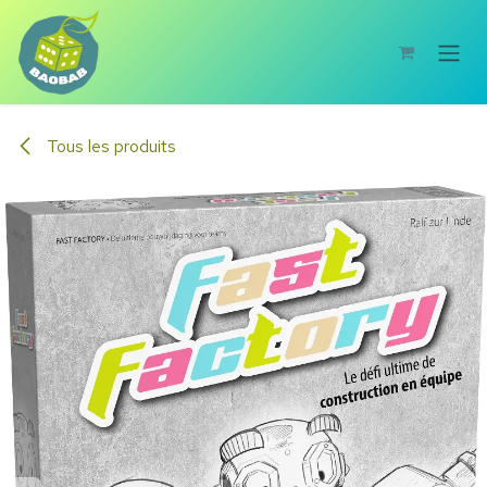
Se rendre au contenu
Tous les produits