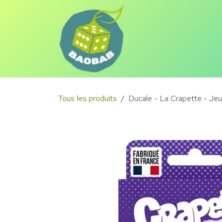
Se rendre au contenu
Eshop
Animations
Tous les produits
Ducale - La Crapette - Je