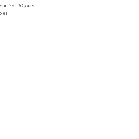
boursé de 30 jours
bles
oordonnées :
Rue de Heembeek 267
20 Bruxelles
A : BE0891.065.952
info@baobabbelgium.be