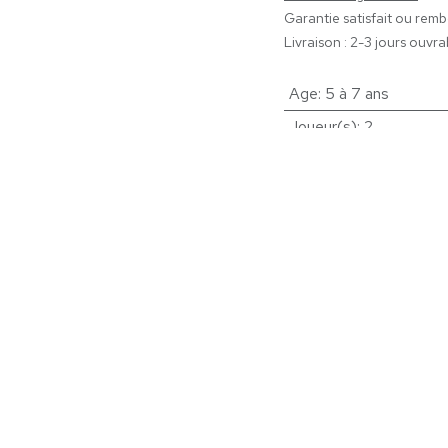
Garantie satisfait ou rem
Livraison : 2-3 jours ouvra
Age
:
5 à 7 ans
Joueur(s)
:
2
Durée
:
0 à 15 minutes
us
C
BAB, créé en 2008 par Karim Bulif a pour
er l’Estime de soi des enfants et
11
u.
TV
et vend des jeux éducatifs de qualité aux
éducation et aux familles.