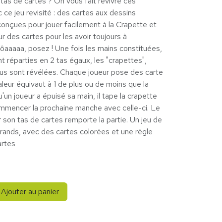
 tas de cartes ? On vous fait revivre ces
 ce jeu revisité : des cartes aux dessins
onçues pour jouer facilement à la Crapette et
r des cartes pour les avoir toujours à
rôaaaaa, posez ! Une fois les mains constituées,
t réparties en 2 tas égaux, les "crapettes",
sus sont révélées. Chaque joueur pose des carte
aleur équivaut à 1 de plus ou de moins que la
u'un joueur a épuisé sa main, il tape la crapette
commencer la prochaine manche avec celle-ci. Le
 son tas de cartes remporte la partie. Un jeu de
 grands, avec des cartes colorées et une règle
artes
Ajouter au panier