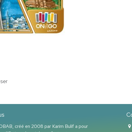
sser
us
C
BAB, créé en 2008 par Karim Bulif a pour