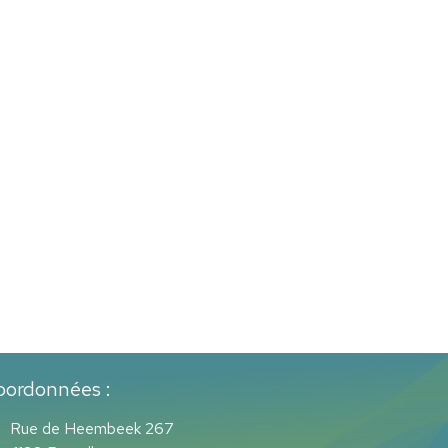
oordonnées :
Rue de Heembeek 267