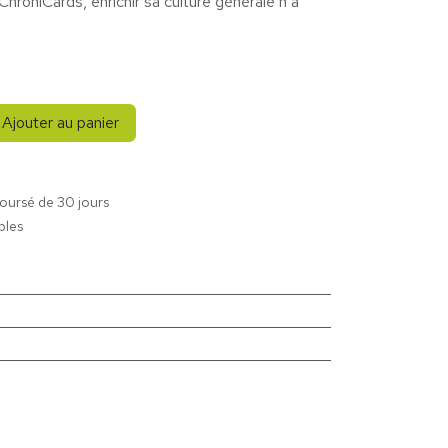
ChroniCards, enrichir sa culture générale n’a
Ajouter au panier
boursé de 30 jours
bles