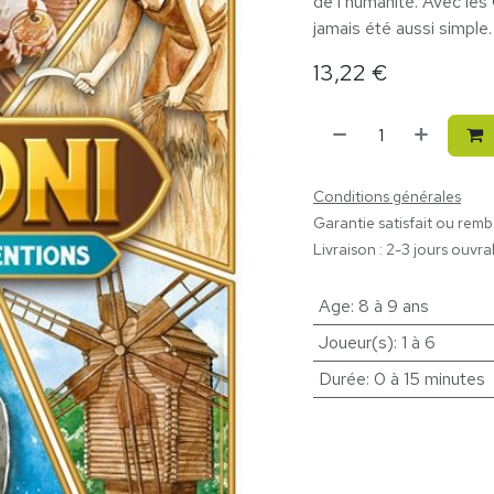
de l’humanité. Avec les 
jamais été aussi simple.
13,22
€
Conditions générales
Garantie satisfait ou rem
Livraison : 2-3 jours ouvra
Age
:
8 à 9 ans
Joueur(s)
:
1 à 6
Durée
:
0 à 15 minutes