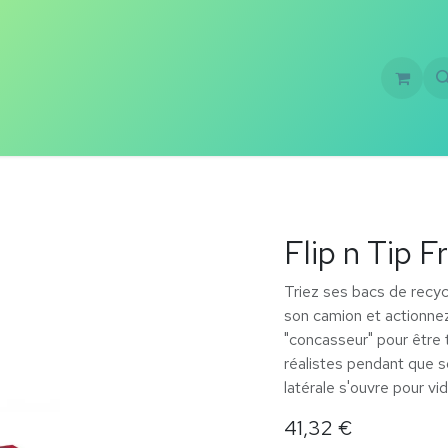
Formations
Création de jeux
À propos
Flip n Tip F
Triez ses bacs de recycl
son camion et actionnez
"concasseur" pour être 
réalistes pendant que 
latérale s'ouvre pour vi
41,32
€