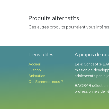
Produits alternatifs
Ces autres produits pourraient vous intére
Liens utiles
À propos de no
Accueil
Le « Concept » BAO
E-shop
mission de développ
Animation
adolescents par le je
Qui Sommes-nous ?
BAOBAB sélectionne 
professionnels de l’