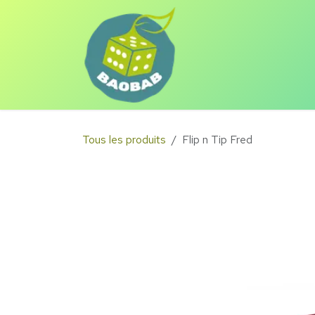
Se rendre au contenu
Eshop
Animations
Tous les produits
Flip n Tip Fred