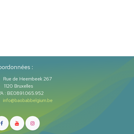
oordonnées :
Rue de Heembeek 267
20 Bruxelles
A : BE0891.065.952
info@baobabbelgium.be