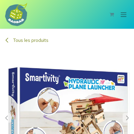
Se rendre au contenu
Tous les produits