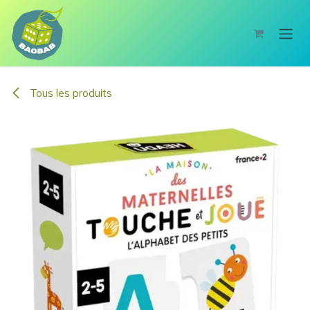
Se rendre au contenu
Tous les produits